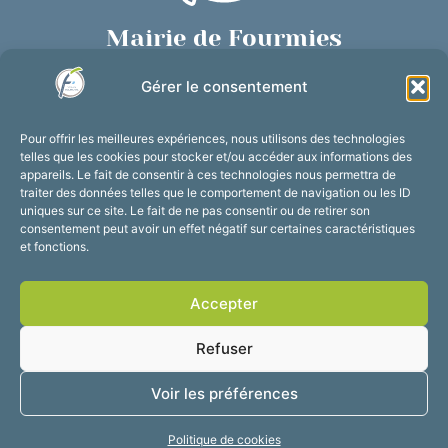
Mairie de Fourmies
Place de Verdun, 59610 Fourmies
Gérer le consentement
03 27 59 69 79
Nous contacter
Pour offrir les meilleures expériences, nous utilisons des technologies
Horaires d’ouverture
telles que les cookies pour stocker et/ou accéder aux informations des
appareils. Le fait de consentir à ces technologies nous permettra de
Du lundi au vendredi :
traiter des données telles que le comportement de navigation ou les ID
de 8h30 à 12h et de 13h30 à 17h30
uniques sur ce site. Le fait de ne pas consentir ou de retirer son
consentement peut avoir un effet négatif sur certaines caractéristiques
Suivez-nous !
et fonctions.
Accepter
Accessibilité
Mentions légales
Refuser
Plan du site
Confidentialité
2025 © Propulsé par
Voir les préférences
Utopia
Politique de cookies