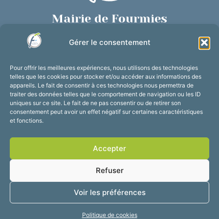
Mairie de Fourmies
Place de Verdun, 59610 Fourmies
Gérer le consentement
03 27 59 69 79
Nous contacter
Pour offrir les meilleures expériences, nous utilisons des technologies
Horaires d’ouverture
telles que les cookies pour stocker et/ou accéder aux informations des
appareils. Le fait de consentir à ces technologies nous permettra de
Du lundi au vendredi :
traiter des données telles que le comportement de navigation ou les ID
de 8h30 à 12h et de 13h30 à 17h30
uniques sur ce site. Le fait de ne pas consentir ou de retirer son
consentement peut avoir un effet négatif sur certaines caractéristiques
Suivez-nous !
et fonctions.
Accepter
Accessibilité
Mentions légales
Refuser
Plan du site
Confidentialité
2025 © Propulsé par
Voir les préférences
Utopia
Politique de cookies