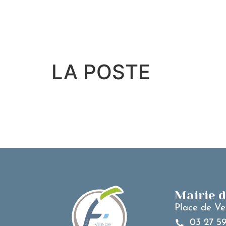
contenu
principal
LA POSTE
Mairie 
Place de Ve
03 27 59