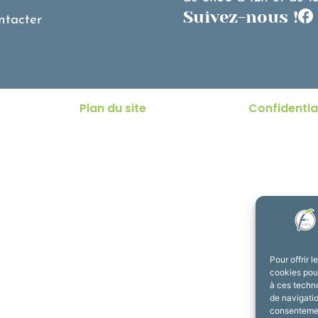
Suivez-nous !
ntacter
Plan du site
Confidentia
Pour offrir 
cookies pour
à ces techn
de navigatio
consentement