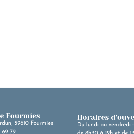
MA VILLE
V
de Fourmies
Horaires d’ouv
rdun, 59610 Fourmies
Du lundi au vendredi :
 69 79
de 8h30 à 12h et de 1