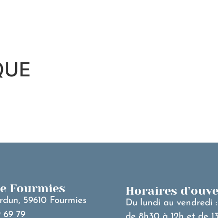
MA VILLE
V
QUE
de Fourmies
Horaires d’ouv
rdun, 59610 Fourmies
Du lundi au vendredi :
 69 79
de 8h30 à 12h et de 1