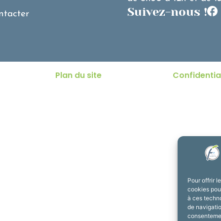
Suivez-nous !
ntacter
Plan du site
Confidentia
Pour offrir 
cookies pour
à ces techn
de navigatio
consentement