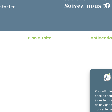
Suivez-nous !
ntacter
Plan du site
Confidentia
Pour offrir 
cookies pour
à ces techn
de navigatio
consentement