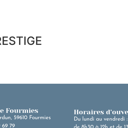
MA VILLE
V
ESTIGE
de Fourmies
Horaires d’ouv
rdun, 59610 Fourmies
Du lundi au vendredi :
 69 79
de 8h30 à 12h et de 1