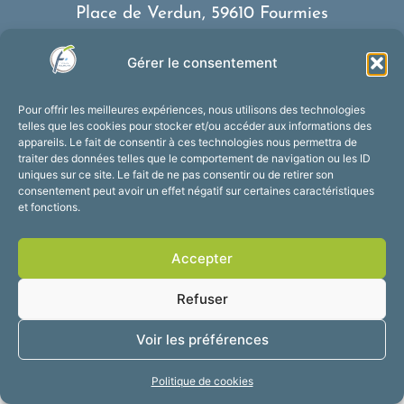
Place de Verdun, 59610 Fourmies
03 27 59 69 79
Gérer le consentement
Nous contacter
Horaires d’ouverture
Pour offrir les meilleures expériences, nous utilisons des technologies
Du lundi au vendredi :
telles que les cookies pour stocker et/ou accéder aux informations des
appareils. Le fait de consentir à ces technologies nous permettra de
de 8h30 à 12h et de 13h30 à 17h30
traiter des données telles que le comportement de navigation ou les ID
Suivez-nous !
uniques sur ce site. Le fait de ne pas consentir ou de retirer son
consentement peut avoir un effet négatif sur certaines caractéristiques
et fonctions.
Accessibilité
Mentions légales
Accepter
Plan du site
Confidentialité
2025 © Propulsé par
Refuser
Utopia
Voir les préférences
Politique de cookies