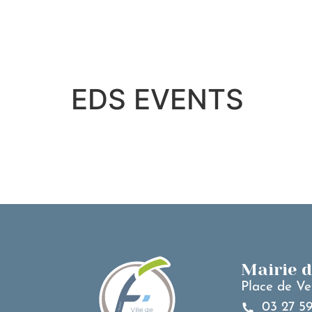
contenu
principal
EDS EVENTS
Mairie 
Place de Ve
03 27 59