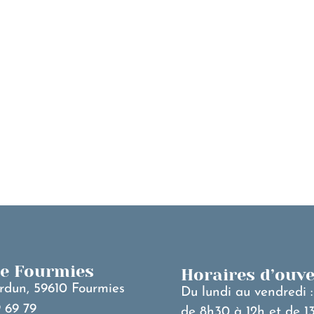
MA VILLE
V
de Fourmies
Horaires d’ouv
rdun, 59610 Fourmies
Du lundi au vendredi :
 69 79
de 8h30 à 12h et de 1