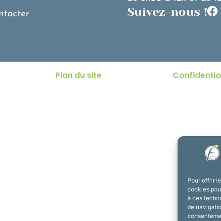
Suivez-nous !
ntacter
Plan du site
Confidentia
Pour offrir 
cookies pour
à ces techn
de navigatio
consentement