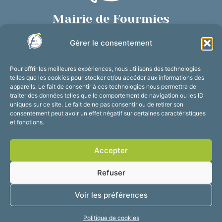
Mairie de Fourmies
Place de Verdun, 59610 Fourmies
Gérer le consentement
03 27 59 69 79
Nous contacter
Pour offrir les meilleures expériences, nous utilisons des technologies
Horaires d’ouverture
telles que les cookies pour stocker et/ou accéder aux informations des
appareils. Le fait de consentir à ces technologies nous permettra de
Du lundi au vendredi :
traiter des données telles que le comportement de navigation ou les ID
de 8h30 à 12h et de 13h30 à 17h30
uniques sur ce site. Le fait de ne pas consentir ou de retirer son
consentement peut avoir un effet négatif sur certaines caractéristiques
Suivez-nous !
et fonctions.
Accepter
Accessibilité
Mentions légales
Refuser
Plan du site
Confidentialité
2025 © Propulsé par
Voir les préférences
Utopia
Politique de cookies