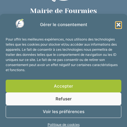
Mairie de Fourmies
Place de Verdun, 59610 Fourmies
Gérer le consentement
03 27 59 69 79
Nous contacter
Pour offrir les meilleures expériences, nous utilisons des technologies
Horaires d’ouverture
telles que les cookies pour stocker et/ou accéder aux informations des
appareils. Le fait de consentir à ces technologies nous permettra de
Du lundi au vendredi :
traiter des données telles que le comportement de navigation ou les ID
de 8h30 à 12h et de 13h30 à 17h30
uniques sur ce site. Le fait de ne pas consentir ou de retirer son
consentement peut avoir un effet négatif sur certaines caractéristiques
Suivez-nous !
et fonctions.
Accepter
Accessibilité
Mentions légales
Refuser
Plan du site
Confidentialité
2025 © Propulsé par
Voir les préférences
Utopia
Politique de cookies