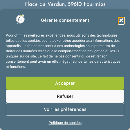
Place de Verdun, 59610 Fourmies
03 27 59 69 79
Gérer le consentement
Nous contacter
Horaires d’ouverture
Pour offrir les meilleures expériences, nous utilisons des technologies
Du lundi au vendredi :
telles que les cookies pour stocker et/ou accéder aux informations des
appareils. Le fait de consentir à ces technologies nous permettra de
de 8h30 à 12h et de 13h30 à 17h30
traiter des données telles que le comportement de navigation ou les ID
Suivez-nous !
uniques sur ce site. Le fait de ne pas consentir ou de retirer son
consentement peut avoir un effet négatif sur certaines caractéristiques
et fonctions.
Accessibilité
Mentions légales
Accepter
Plan du site
Confidentialité
2025 © Propulsé par
Refuser
Utopia
Voir les préférences
Politique de cookies