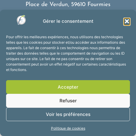
Place de Verdun, 59610 Fourmies
03 27 59 69 79
Gérer le consentement
Nous contacter
Horaires d’ouverture
Pour offrir les meilleures expériences, nous utilisons des technologies
Du lundi au vendredi :
telles que les cookies pour stocker et/ou accéder aux informations des
appareils. Le fait de consentir à ces technologies nous permettra de
de 8h30 à 12h et de 13h30 à 17h30
traiter des données telles que le comportement de navigation ou les ID
Suivez-nous !
uniques sur ce site. Le fait de ne pas consentir ou de retirer son
consentement peut avoir un effet négatif sur certaines caractéristiques
et fonctions.
Accessibilité
Mentions légales
Accepter
Plan du site
Confidentialité
2025 © Propulsé par
Refuser
Utopia
Voir les préférences
Politique de cookies