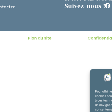
Suivez-nous !
ntacter
Plan du site
Confidentia
Pour offrir 
cookies pour
à ces techn
de navigatio
consentement