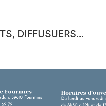
MA VILLE
V
TS, DIFFUSUERS…
de Fourmies
Horaires d’ouv
rdun, 59610 Fourmies
Du lundi au vendredi :
 69 79
de 8h30 à 12h et de 1