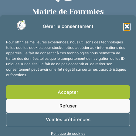
Mairie de Fourmies
Place de Verdun, 59610 Fourmies
Gérer le consentement
03 27 59 69 79
Nous contacter
Pour offrir les meilleures expériences, nous utilisons des technologies
Horaires d’ouverture
telles que les cookies pour stocker et/ou accéder aux informations des
appareils. Le fait de consentir à ces technologies nous permettra de
Du lundi au vendredi :
traiter des données telles que le comportement de navigation ou les ID
de 8h30 à 12h et de 13h30 à 17h30
uniques sur ce site. Le fait de ne pas consentir ou de retirer son
consentement peut avoir un effet négatif sur certaines caractéristiques
Suivez-nous !
et fonctions.
Accepter
Accessibilité
Mentions légales
Refuser
Plan du site
Confidentialité
2025 © Propulsé par
Voir les préférences
Utopia
Politique de cookies