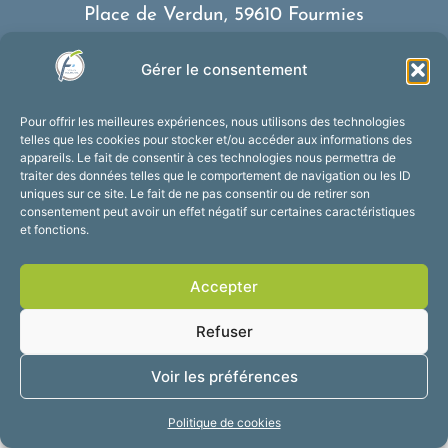
Place de Verdun, 59610 Fourmies
03 27 59 69 79
Gérer le consentement
Nous contacter
Horaires d’ouverture
Pour offrir les meilleures expériences, nous utilisons des technologies
Du lundi au vendredi :
telles que les cookies pour stocker et/ou accéder aux informations des
appareils. Le fait de consentir à ces technologies nous permettra de
de 8h30 à 12h et de 13h30 à 17h30
traiter des données telles que le comportement de navigation ou les ID
Suivez-nous !
uniques sur ce site. Le fait de ne pas consentir ou de retirer son
consentement peut avoir un effet négatif sur certaines caractéristiques
et fonctions.
Accessibilité
Mentions légales
Accepter
Plan du site
Confidentialité
2025 © Propulsé par
Refuser
Utopia
Voir les préférences
Politique de cookies