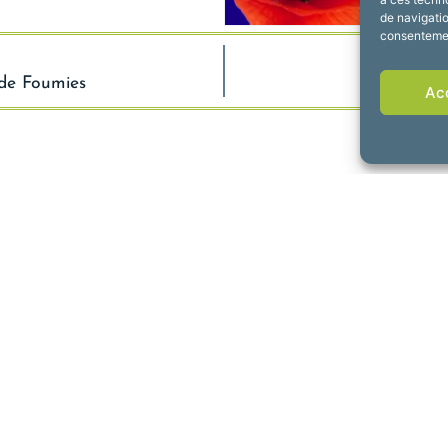
de navigatio
consentement
 de Foumies
Ac
de Fourmies
Horaires d’ouv
rdun, 59610 Fourmies
Du lundi au vendredi :
 69 79
de 8h30 à 12h et de 1