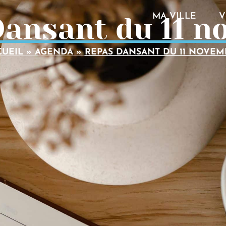
Dansant du 11 n
MA VILLE
V
CUEIL
»
AGENDA
»
REPAS DANSANT DU 11 NOVEM