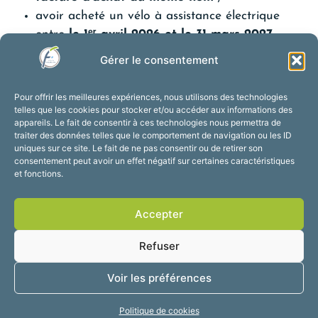
avoir acheté un vélo à assistance électrique
entre
le 1ᵉʳ avril 2026 et le 31 mars 2027
.
Comment déposer sa demande
Gérer le consentement
?
Pour offrir les meilleures expériences, nous utilisons des technologies
telles que les cookies pour stocker et/ou accéder aux informations des
Les personnes intéressées sont invitées à se
appareils. Le fait de consentir à ces technologies nous permettra de
rapprocher du service
DSU
(
D
irection de la
S
olidarité
traiter des données telles que le comportement de navigation ou les ID
uniques sur ce site. Le fait de ne pas consentir ou de retirer son
U
rbaine) de la mairie, afin de retirer et/ou déposer
consentement peut avoir un effet négatif sur certaines caractéristiques
votre dossier.
et fonctions.
Vous pouvez aussi télécharger directement
le
Accepter
formulaire de demande d'aide
à l'achat d'un vélo
électrique et le déposer en mairie ensuite.
Refuser
En choisissant le vélo pour les déplacements du
Voir les préférences
quotidien, chacun contribue à réduire les émissions de
gaz à effet de serre, à limiter la circulation
Politique de cookies