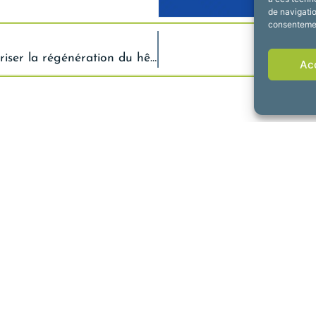
de navigatio
consentement
Forêt de Fourmies : récolter pour favoriser la régénération du hêtre
Ac
de Fourmies
Horaires d’ouv
rdun, 59610 Fourmies
Du lundi au vendredi :
 69 79
de 8h30 à 12h et de 1
Suivez-nous !