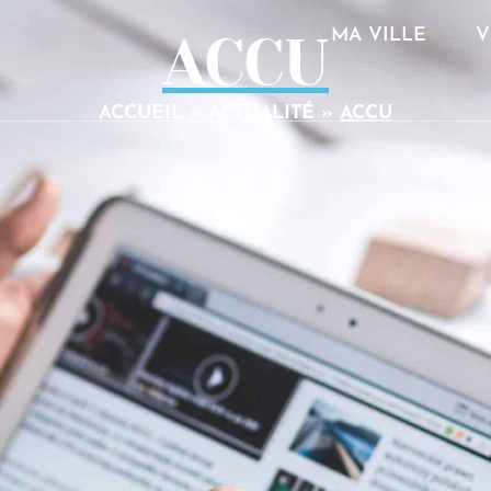
ACCU
MA VILLE
V
ACCUEIL
»
ACTUALITÉ
»
ACCU